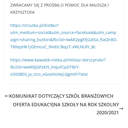
ZWRACAMY SIĘ Z PROŚBĄ O POMOC DLA MIŁOSZA I
KRZYSZTOFA
https://zrzutka.pl/bst8ez?
utm_medium=social&utm_source=facebook&utm_camp
aign=sharing_button&fbclid=IwAR2pgEfjGxtS4_ftaQn8O-
T8XepHK1jGEmcuC_lNvDc3kqzT-xWLNUFr_8c
https://www.kawalek-nieba.pl/milosz-dorszynski/?
fbclid=IwAR0JGPzKI5_lmJuFCpDTBrY-
sOIDBE0_ja_Uzo_vGooHUtAjLQgm0Y7xtoc
KOMUNIKAT DOTYCZĄCY SZKÓŁ BRANŻOWYCH
OFERTA EDUKACYJNA SZKOŁY NA ROK SZKOLNY
2020/2021